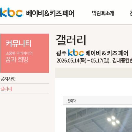
베이비&키즈 페어
박람회소개
갤러리
공지사항
갤러리
제24회 kbc맘앤베이비페어
관리자