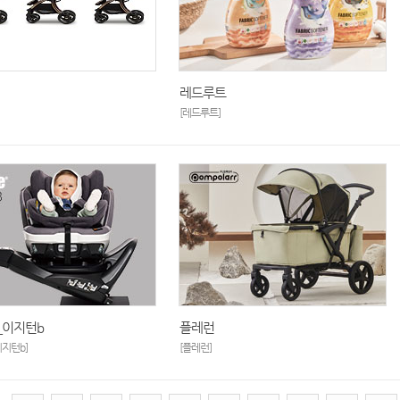
레드루트
[레드루트]
_이지턴b
플레런
지턴b]
[플레런]