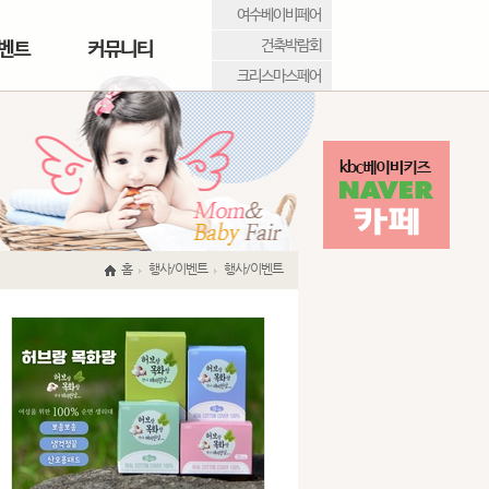
여수베이비페어
건축박람회
벤트
커뮤니티
크리스마스페어
홈
행사/이벤트
행사/이벤트