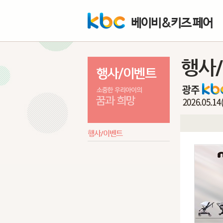
베이비&키즈 페어
행사
행사/이벤트